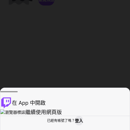
在 App 中開啟
繼續使用網頁版
登入
已經有帳號了嗎？
創作者基地
瀏覽
活動紀錄
個人檔案