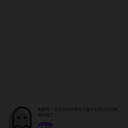
抱歉啦！您恐怕得搭乘時光機才有辦法找回那
個內容了。
瀏覽頻道