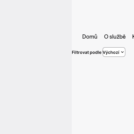
Domů
O službě
Filtrovat podle
Výchozí