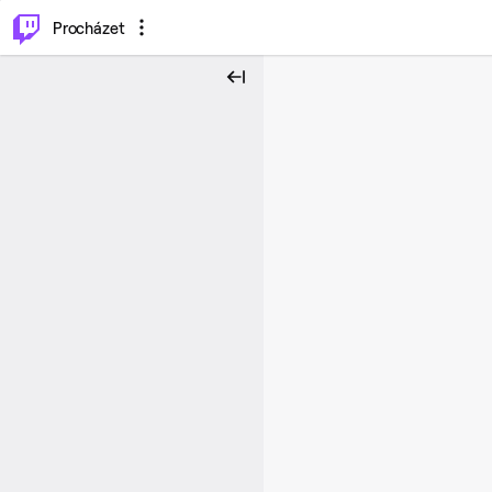
..
⌥
P
Procházet