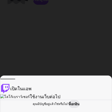
เปิดในแอพ
ใช้งานเว็บต่อไป
ล็อกอิน
คุณมีบัญชีอยู่แล้วใช่หรือไม่?
หน้าแรก
เรียกดู
กิจกรรม
โปรไฟล์