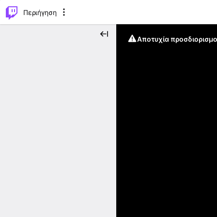
..
⌥
P
Περιήγηση
Αποτυχία προσδιορισμο