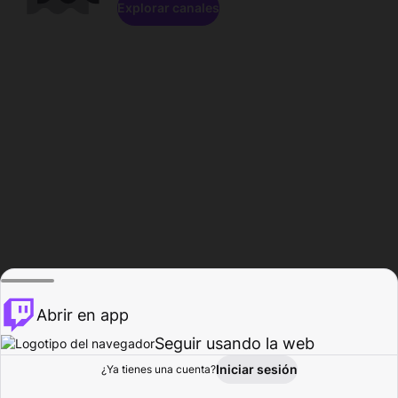
Explorar canales
Abrir en app
Seguir usando la web
Iniciar sesión
Página del
¿Ya tienes una cuenta?
Explorar
Actividad
Perfil
Creador