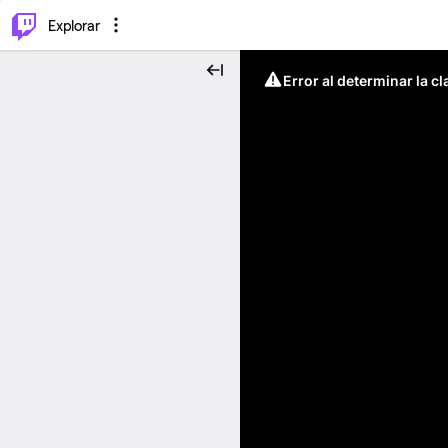
⌥
P
Explorar
Error al determinar la c