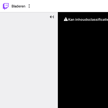
⌥
P
Bladeren
Kan inhoudsclassificati