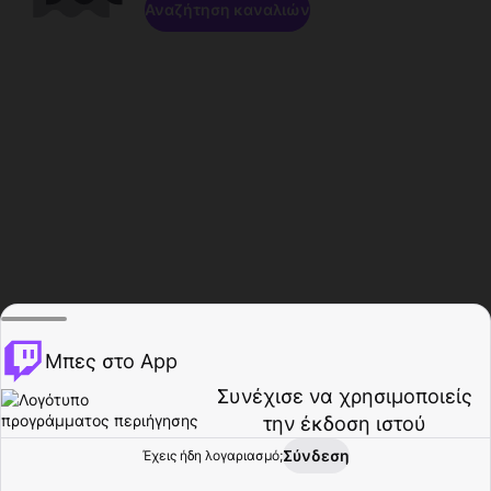
Αναζήτηση καναλιών
Μπες στο App
Συνέχισε να χρησιμοποιείς
την έκδοση ιστού
Σύνδεση
Έχεις ήδη λογαριασμό;
Αρχική σελίδα
Περιήγηση
Δραστηριότητα
Προφίλ