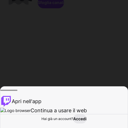
Sfoglia canali
Apri nell'app
Continua a usare il web
Accedi
Hai già un account?
Base
Sfoglia
Attività
Profilo