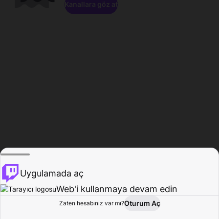
Kanallara göz at
Uygulamada aç
Web'i kullanmaya devam edin
Oturum Aç
Zaten hesabınız var mı?
Ana Sayfa
Gözat
Aktivite
Profil