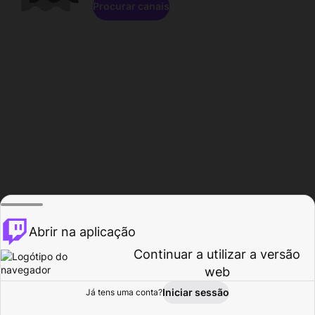
Procurar canais
Abrir na aplicação
Continuar a utilizar a versão
web
Iniciar sessão
Já tens uma conta?
Página inicial
Procurar
Atividade
Perfil