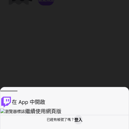
在 App 中開啟
繼續使用網頁版
登入
已經有帳號了嗎？
創作者基地
瀏覽
活動紀錄
個人檔案