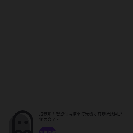
抱歉啦！您恐怕得搭乘時光機才有辦法找回那
個內容了。
瀏覽頻道