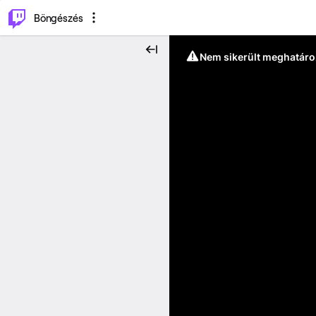
⌥
P
Böngészés
Nem sikerült meghatáro