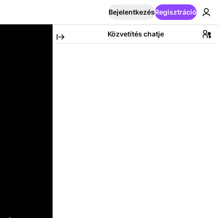
Bejelentkezés
Regisztráció
Közvetítés chatje