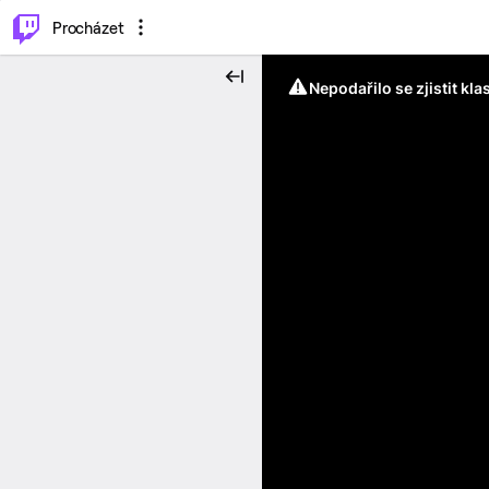
..
⌥
P
Procházet
Nepodařilo se zjistit kla