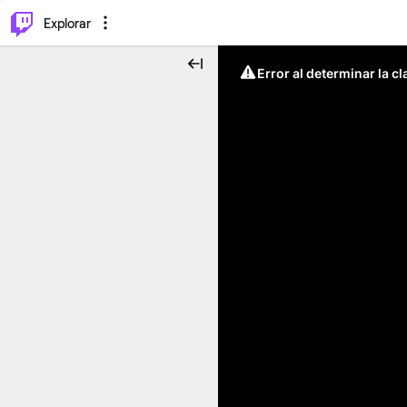
⌥
P
Explorar
Error al determinar la c