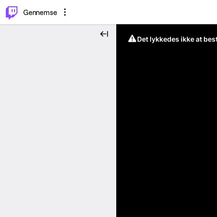
⌥
P
Gennemse
Det lykkedes ikke at be