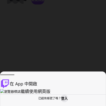
在 App 中開啟
繼續使用網頁版
登入
已經有帳號了嗎？
創作者基地
瀏覽
活動紀錄
個人檔案