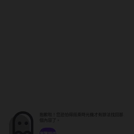
抱歉啦！您恐怕得搭乘時光機才有辦法找回那
個內容了。
瀏覽頻道