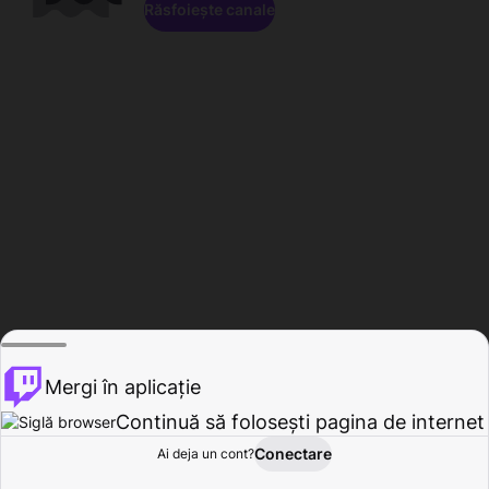
Răsfoiește canale
Mergi în aplicație
Continuă să folosești pagina de internet
Conectare
Ai deja un cont?
Acasă
Răsfoire
Activitate
Profil