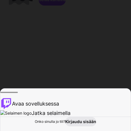
Avaa sovelluksessa
Jatka selaimella
Kirjaudu sisään
Onko sinulla jo tili?
Koti
Selaa
Toiminta
Profiili