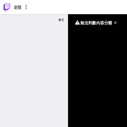
⌥
P
瀏覽
無法判斷內容分類