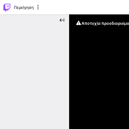
..
⌥
P
Περιήγηση
Αποτυχία προσδιορισμο