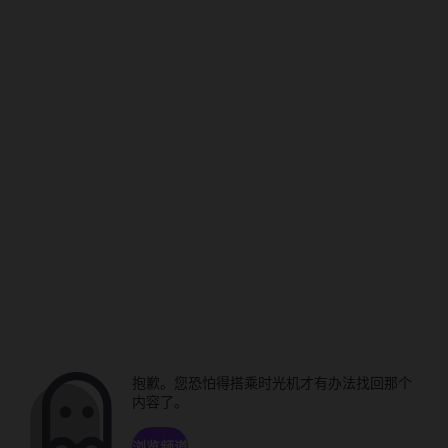
抱歉。您恐怕得搭乘时光机才有办法找回那个
内容了。
浏览频道