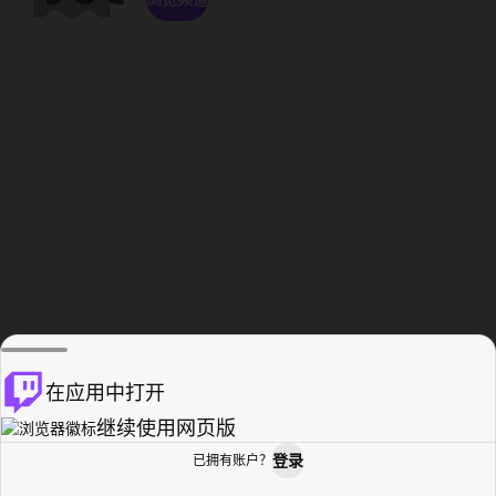
在应用中打开
继续使用网页版
登录
已拥有账户？
主页
浏览
活动纪录
个人资料