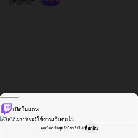
เปิดในแอพ
ใช้งานเว็บต่อไป
ล็อกอิน
คุณมีบัญชีอยู่แล้วใช่หรือไม่?
หน้าแรก
เรียกดู
กิจกรรม
โปรไฟล์