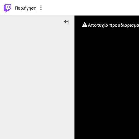
..
⌥
P
Περιήγηση
Αποτυχία προσδιορισμο