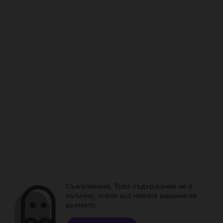
Съжаляваме. Това съдържание не е
налично, освен ако нямате машина на
времето.