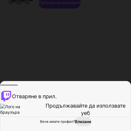
Преглед на каналите
Отваряне в прил.
Продължавайте да използвате
уеб
Влизане
Вече имате профил?
Начало
Преглед
Активност
Профил