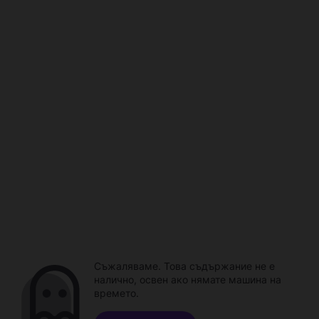
Съжаляваме. Това съдържание не е
налично, освен ако нямате машина на
времето.