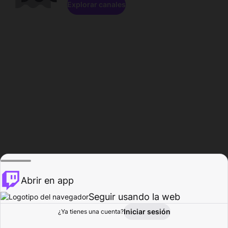
Explorar canales
Abrir en app
Seguir usando la web
Iniciar sesión
Página del
¿Ya tienes una cuenta?
Explorar
Actividad
Perfil
Creador