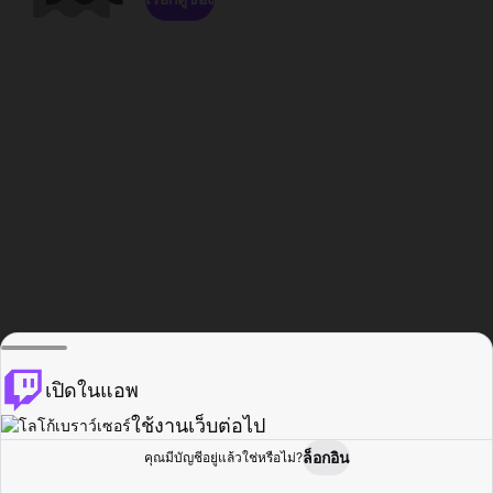
เปิดในแอพ
ใช้งานเว็บต่อไป
ล็อกอิน
คุณมีบัญชีอยู่แล้วใช่หรือไม่?
หน้าแรก
เรียกดู
กิจกรรม
โปรไฟล์