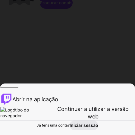
Procurar canais
Abrir na aplicação
Continuar a utilizar a versão
web
Iniciar sessão
Já tens uma conta?
Página inicial
Procurar
Atividade
Perfil