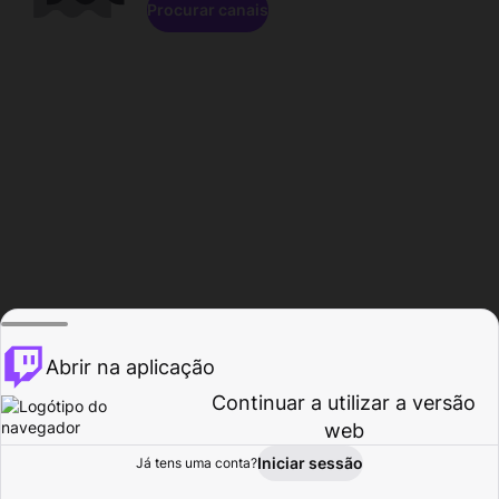
Procurar canais
Abrir na aplicação
Continuar a utilizar a versão
web
Iniciar sessão
Já tens uma conta?
Página inicial
Procurar
Atividade
Perfil