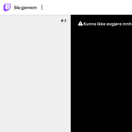
⌥
P
Bla gjennom
Kunne ikke avgjøre innh