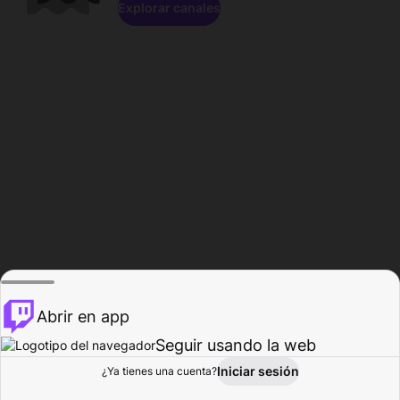
Explorar canales
Abrir en app
Seguir usando la web
Iniciar sesión
Página del
¿Ya tienes una cuenta?
Explorar
Actividad
Perfil
Creador