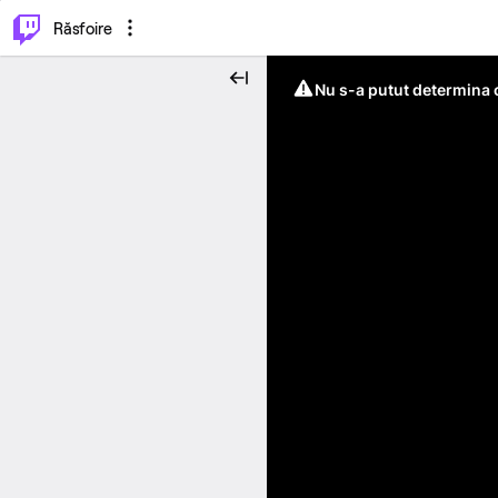
⌥
P
Răsfoire
Nu s-a putut determina c