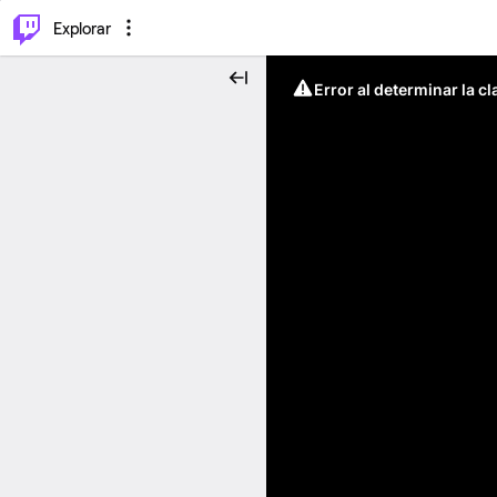
⌥
P
Explorar
Error al determinar la c