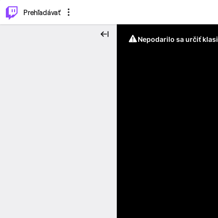
..
⌥
P
Prehľadávať
Nepodarilo sa určiť klas