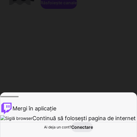
Răsfoiește canale
Mergi în aplicație
Continuă să folosești pagina de internet
Conectare
Ai deja un cont?
Acasă
Răsfoire
Activitate
Profil