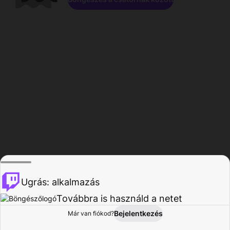
Ugrás: alkalmazás
Továbbra is használd a netet
Bejelentkezés
Már van fiókod?
Főoldal
Böngészés
Tevékenység
Profil