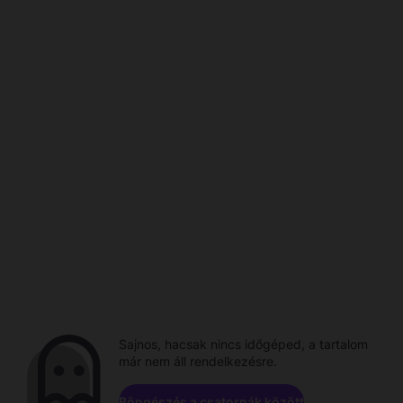
Sajnos, hacsak nincs időgéped, a tartalom
már nem áll rendelkezésre.
Böngészés a csatornák között