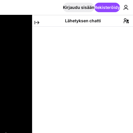
Kirjaudu sisään
Rekisteröidy
Lähetyksen chatti