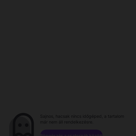
Sajnos, hacsak nincs időgéped, a tartalom
már nem áll rendelkezésre.
Böngészés a csatornák között