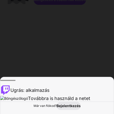
Ugrás: alkalmazás
Továbbra is használd a netet
Bejelentkezés
Már van fiókod?
Főoldal
Böngészés
Tevékenység
Profil