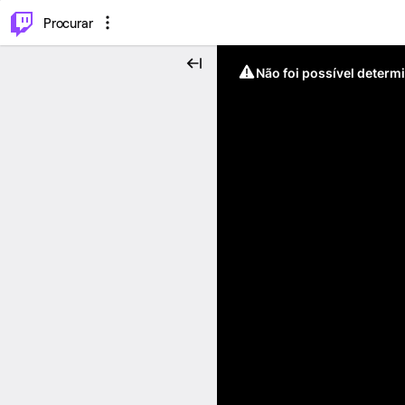
.
⌥
P
Procurar
Não foi possível determ