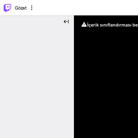
⌥
P
Gözat
İçerik sınıflandırması b