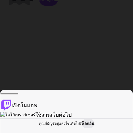
เปิดในแอพ
ใช้งานเว็บต่อไป
ล็อกอิน
คุณมีบัญชีอยู่แล้วใช่หรือไม่?
หน้าแรก
เรียกดู
กิจกรรม
โปรไฟล์