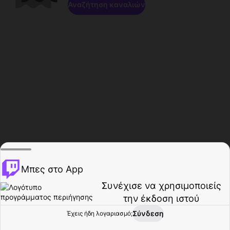
Αναζήτηση καναλιών
Μπες στο App
Συνέχισε να χρησιμοποιείς
την έκδοση ιστού
Σύνδεση
Έχεις ήδη λογαριασμό;
Αρχική σελίδα
Περιήγηση
Δραστηριότητα
Προφίλ