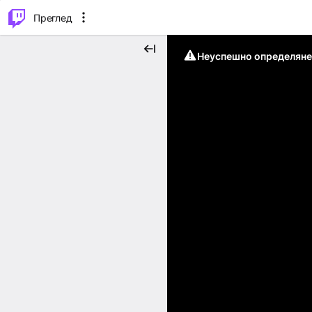
м...
⌥
P
Преглед
Неуспешно определяне