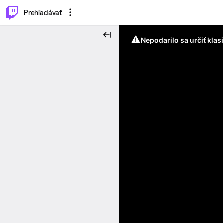
..
⌥
P
Prehľadávať
Nepodarilo sa určiť klas