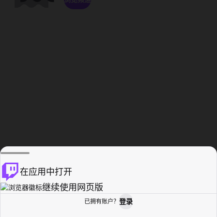
在应用中打开
继续使用网页版
登录
已拥有账户？
主页
浏览
活动纪录
个人资料