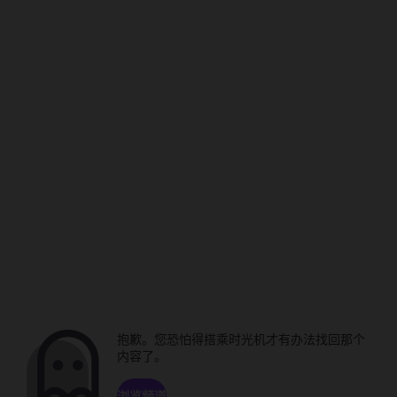
抱歉。您恐怕得搭乘时光机才有办法找回那个
内容了。
浏览频道