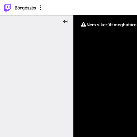
⌥
P
Böngészés
Nem sikerült meghatáro