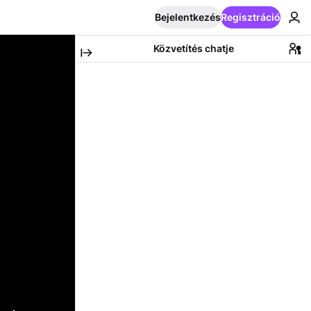
Bejelentkezés
Regisztráció
Közvetítés chatje