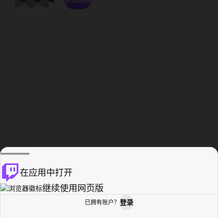
在应用中打开
继续使用网页版
登录
已拥有账户？
主页
浏览
活动纪录
个人资料