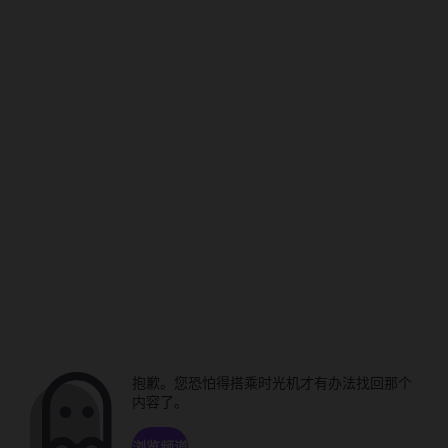
抱歉。您恐怕得搭乘时光机才有办法找回那个
内容了。
浏览频道