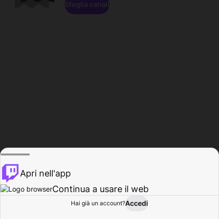
Sfoglia canali
Apri nell'app
Continua a usare il web
Accedi
Hai già un account?
Base
Sfoglia
Attività
Profilo