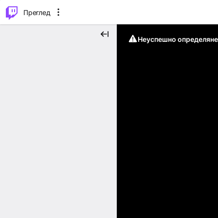
м...
⌥
P
Преглед
Неуспешно определяне